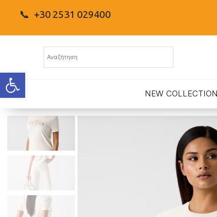
📞 +30 2531 029400
Ανοίξτε τη γραμμή εργαλείων
NEW COLLECTIO