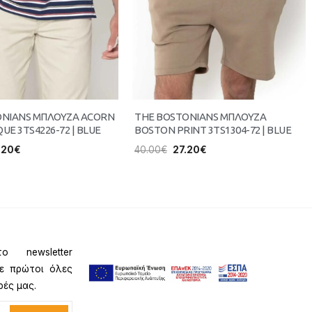
ONIANS ΜΠΛΟΥΖΑ ACORN
THE BOSTONIANS ΜΠΛΟΥΖΑ
QUE 3TS4226-72 | BLUE
BOSTON PRINT 3TS1304-72 | BLUE
.20
€
40.00
€
27.20
€
ο newsletter
τε πρώτοι όλες
ρές μας.