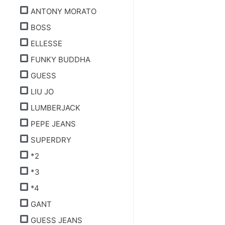
ANTONY MORATO
BOSS
ELLESSE
FUNKY BUDDHA
GUESS
LIU JO
LUMBERJACK
PEPE JEANS
SUPERDRY
*2
*3
*4
GANT
GUESS JEANS