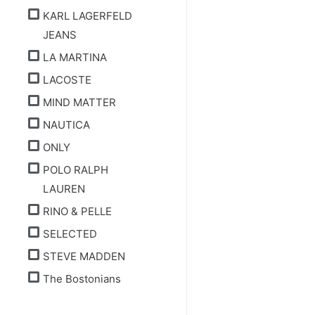
KARL LAGERFELD
JEANS
LA MARTINA
LACOSTE
MIND MATTER
NAUTICA
ONLY
POLO RALPH
LAUREN
RINO & PELLE
SELECTED
STEVE MADDEN
The Bostonians