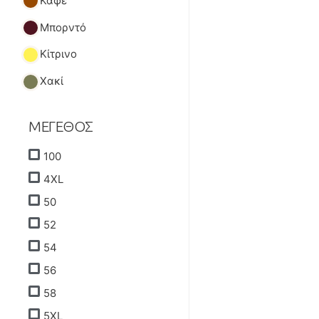
Καφέ
Μπορντό
Κίτρινο
Χακί
ΜΕΓΕΘΟΣ
100
4XL
50
52
54
56
58
5XL