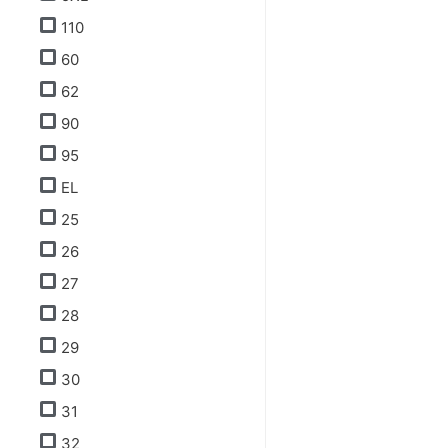
110
60
62
90
95
EL
25
26
27
28
29
30
31
32