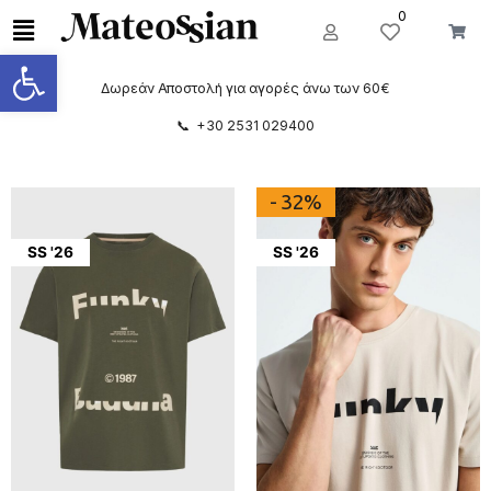
0
Ανοίξτε τη γραμμή εργαλείων
Δωρεάν Αποστολή για αγορές άνω των 60€
📞 +30 2531 029400
- 32%
SS '26
SS '26