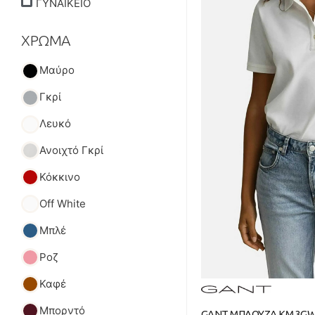
ΓΥΝΑΙΚΕΙΟ
ΧΡΩΜΑ
Μαύρο
Γκρί
Λευκό
Ανοιχτό Γκρί
Κόκκινο
Off White
Μπλέ
Ροζ
Καφέ
Μπορντό
GANT ΜΠΛΟΥΖΑ ΚΜ 3GW4