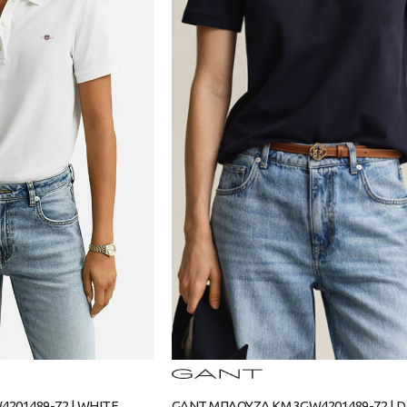
201489-72 | WHITE
GANT ΜΠΛΟΥΖΑ ΚΜ 3GW4201489-72 | DA