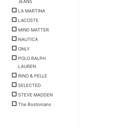
JEANS
LA MARTINA
LACOSTE
MIND MATTER
NAUTICA
ONLY
POLO RALPH
LAUREN
RINO & PELLE
SELECTED
STEVE MADDEN
The Bostonians