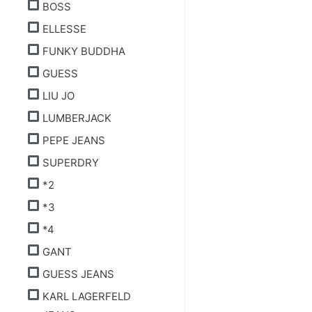
BOSS
ELLESSE
FUNKY BUDDHA
GUESS
LIU JO
LUMBERJACK
PEPE JEANS
SUPERDRY
*2
*3
*4
GANT
GUESS JEANS
KARL LAGERFELD