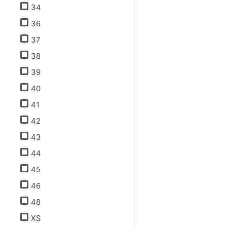
34
36
37
38
39
40
41
42
43
44
45
46
48
XS