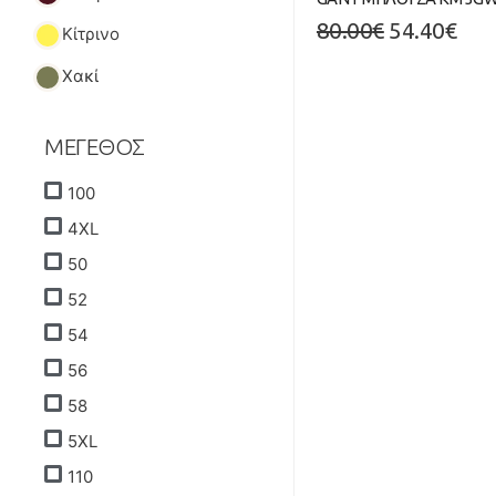
80.00
€
54.40
€
Κίτρινο
Χακί
ΜΕΓΕΘΟΣ
100
4XL
50
52
54
56
58
5XL
110