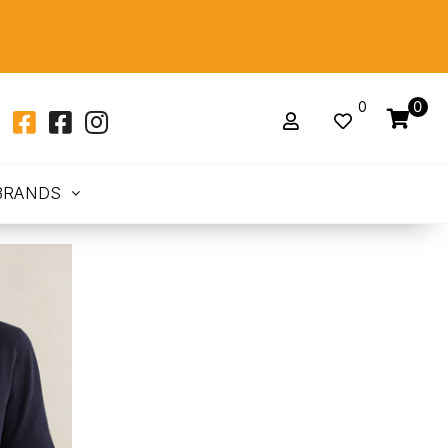
0
0
BRANDS