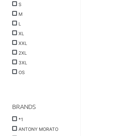
S
M
L
XL
XXL
2XL
3XL
OS
BRANDS
*1
ANTONY MORATO