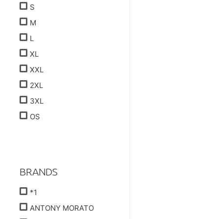
S
M
L
XL
XXL
2XL
3XL
OS
BRANDS
*1
ANTONY MORATO