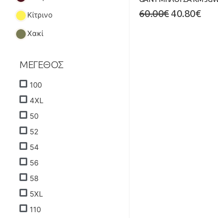
60.00
€
40.80
€
Κίτρινο
Χακί
ΜΕΓΕΘΟΣ
100
4XL
50
52
54
56
58
5XL
110