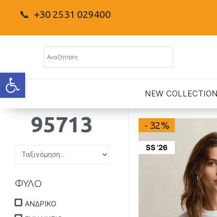
📞 +30 2531 029400
Ανοίξτε τη γραμμή εργαλείων
NEW COLLECTIO
95713
- 32%
SS '26
ΦΥΛΟ
ΑΝΔΡΙΚΟ