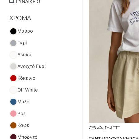
ΓΥΝΑΙΚΕΙΟ
ΧΡΩΜΑ
Μαύρο
Γκρί
Λευκό
Ανοιχτό Γκρί
Κόκκινο
Off White
Μπλέ
Ροζ
Καφέ
Μπορντό
GANT ΜΠΛΟΥΖΑ ΚΜ 3GW4