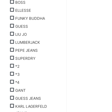
BOSS
ELLESSE
FUNKY BUDDHA
GUESS
LIU JO
LUMBERJACK
PEPE JEANS
SUPERDRY
*2
*3
*4
GANT
GUESS JEANS
KARL LAGERFELD