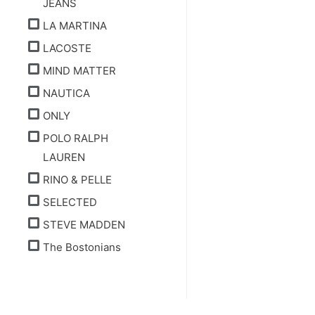
JEANS
LA MARTINA
LACOSTE
MIND MATTER
NAUTICA
ONLY
POLO RALPH
LAUREN
RINO & PELLE
SELECTED
STEVE MADDEN
The Bostonians