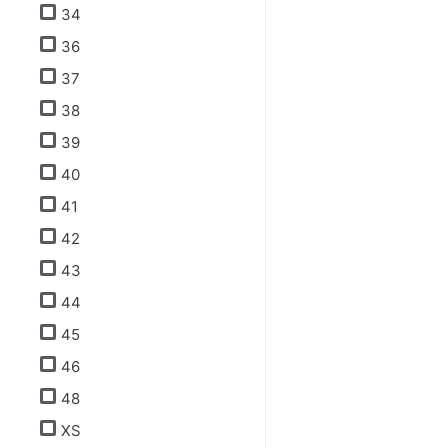
34
36
37
38
39
40
41
42
43
44
45
46
48
XS