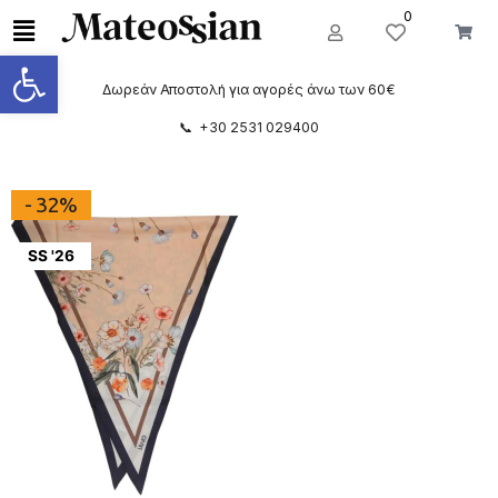
0
Ανοίξτε τη γραμμή εργαλείων
Δωρεάν Αποστολή για αγορές άνω των 60€
📞 +30 2531 029400
- 32%
SS '26