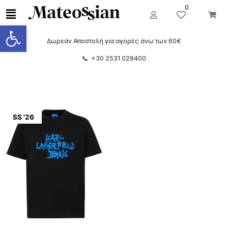
0
Ανοίξτε τη γραμμή εργαλείων
Δωρεάν Αποστολή για αγορές άνω των 60€
📞 +30 2531 029400
SS '26