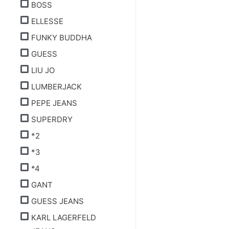
BOSS
ELLESSE
FUNKY BUDDHA
GUESS
LIU JO
LUMBERJACK
PEPE JEANS
SUPERDRY
*2
*3
*4
GANT
GUESS JEANS
KARL LAGERFELD