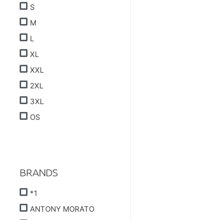
S
M
L
XL
XXL
2XL
3XL
OS
BRANDS
*1
ANTONY MORATO