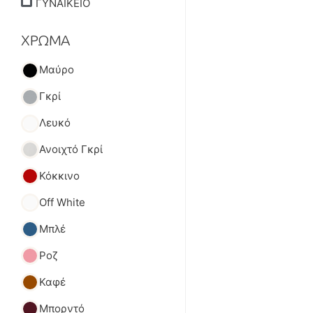
ΓΥΝΑΙΚΕΙΟ
ΧΡΩΜΑ
Μαύρο
Γκρί
Λευκό
Ανοιχτό Γκρί
Κόκκινο
Off White
Μπλέ
Ροζ
Καφέ
Μπορντό