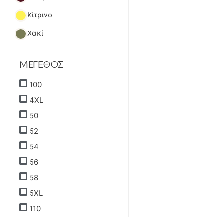
Κίτρινο
Χακί
ΜΕΓΕΘΟΣ
100
4XL
50
52
54
56
58
5XL
110