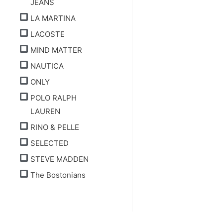
JEANS
LA MARTINA
LACOSTE
MIND MATTER
NAUTICA
ONLY
POLO RALPH
LAUREN
RINO & PELLE
SELECTED
STEVE MADDEN
The Bostonians