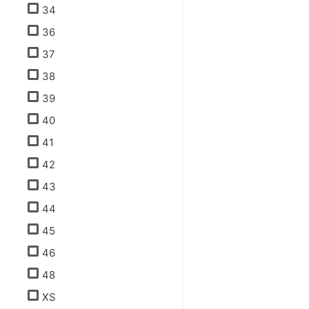
34
36
37
38
39
40
41
42
43
44
45
46
48
XS