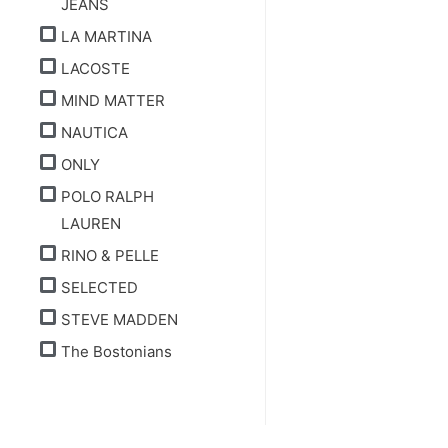
JEANS
LA MARTINA
LACOSTE
MIND MATTER
NAUTICA
ONLY
POLO RALPH
LAUREN
RINO & PELLE
SELECTED
STEVE MADDEN
The Bostonians