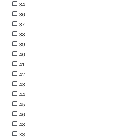
34
36
37
38
39
40
41
42
43
44
45
46
48
XS