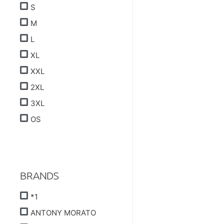
S
M
L
XL
XXL
2XL
3XL
OS
BRANDS
*1
ANTONY MORATO