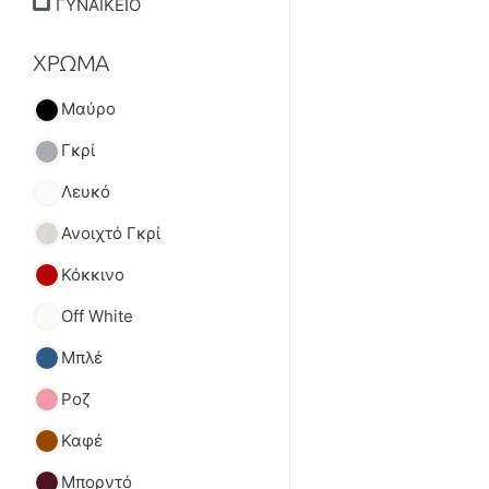
ΓΥΝΑΙΚΕΙΟ
ΧΡΩΜΑ
Μαύρο
Γκρί
Λευκό
Ανοιχτό Γκρί
Κόκκινο
Off White
Μπλέ
Ροζ
Καφέ
Μπορντό