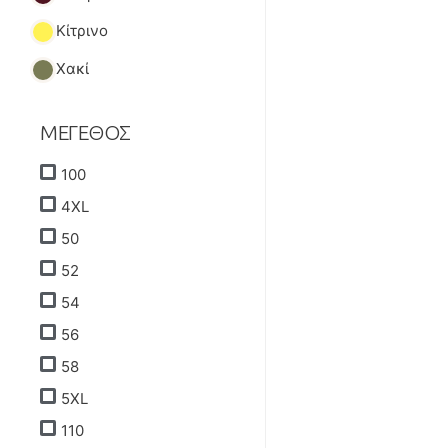
Κίτρινο
Χακί
ΜΕΓΕΘΟΣ
100
4XL
50
52
54
56
58
5XL
110