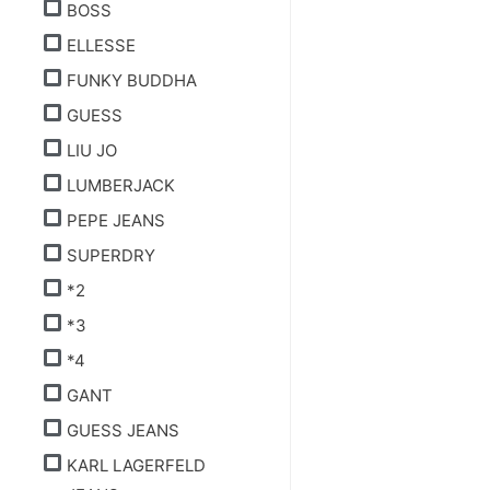
BOSS
ELLESSE
FUNKY BUDDHA
GUESS
LIU JO
LUMBERJACK
PEPE JEANS
SUPERDRY
*2
*3
*4
GANT
GUESS JEANS
KARL LAGERFELD