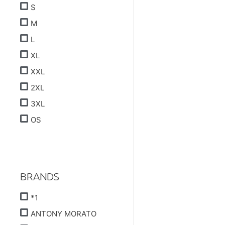
S
M
L
XL
XXL
2XL
3XL
OS
BRANDS
*1
ANTONY MORATO