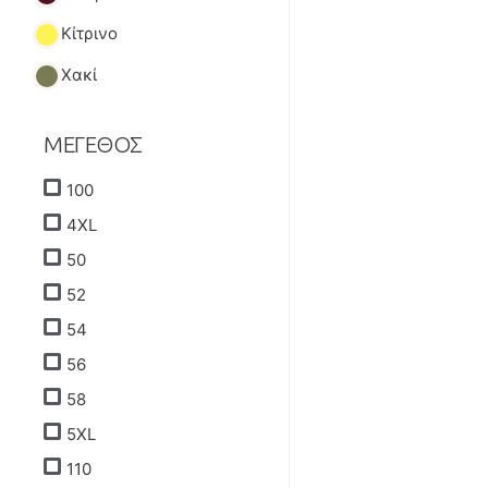
Κίτρινο
Χακί
ΜΕΓΕΘΟΣ
100
4XL
50
52
54
56
58
5XL
110