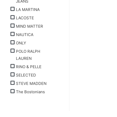
JEANS
LA MARTINA
LACOSTE
MIND MATTER
NAUTICA
ONLY
POLO RALPH
LAUREN
RINO & PELLE
SELECTED
STEVE MADDEN
The Bostonians