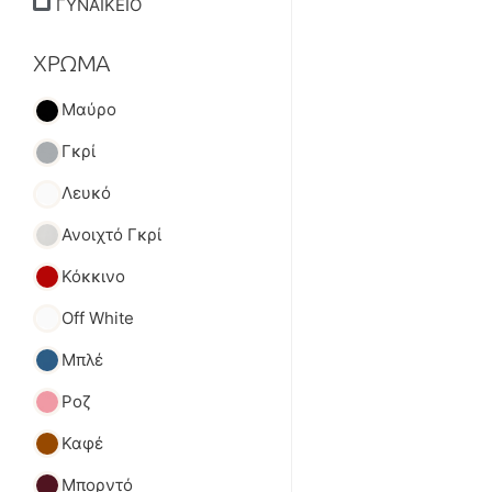
ΓΥΝΑΙΚΕΙΟ
ΧΡΩΜΑ
Μαύρο
Γκρί
Λευκό
Ανοιχτό Γκρί
Κόκκινο
Off White
Μπλέ
Ροζ
Καφέ
Μπορντό