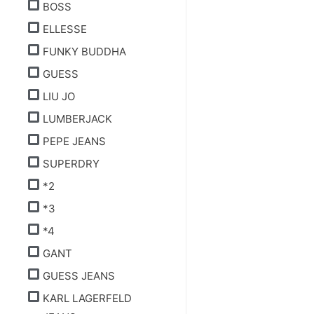
BOSS
ELLESSE
FUNKY BUDDHA
GUESS
LIU JO
LUMBERJACK
PEPE JEANS
SUPERDRY
*2
*3
*4
GANT
GUESS JEANS
KARL LAGERFELD