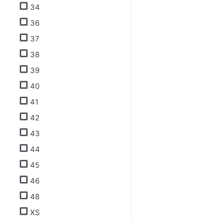
34
36
37
38
39
40
41
42
43
44
45
46
48
XS