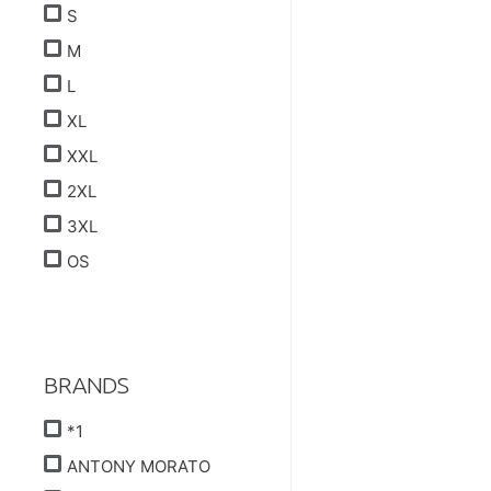
S
M
L
XL
XXL
2XL
3XL
OS
BRANDS
*1
ANTONY MORATO