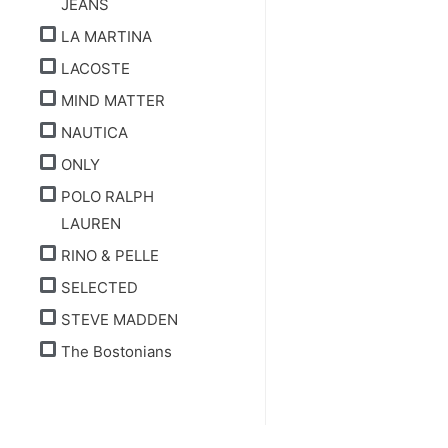
JEANS
LA MARTINA
LACOSTE
MIND MATTER
NAUTICA
ONLY
POLO RALPH
LAUREN
RINO & PELLE
SELECTED
STEVE MADDEN
The Bostonians