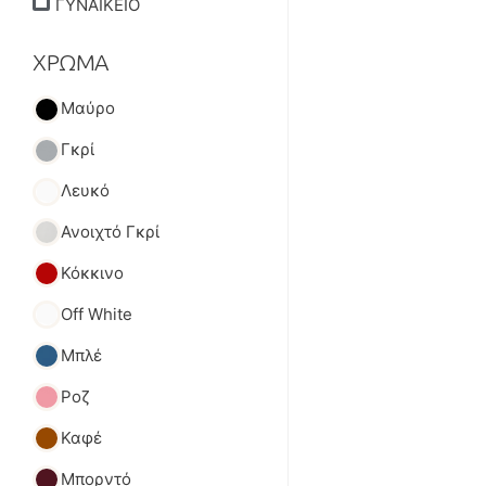
ΓΥΝΑΙΚΕΙΟ
ΧΡΩΜΑ
Μαύρο
Γκρί
Λευκό
Ανοιχτό Γκρί
Κόκκινο
Off White
Μπλέ
Ροζ
Καφέ
Μπορντό