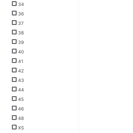
34
36
37
38
39
40
41
42
43
44
45
46
48
XS