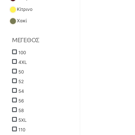
Κίτρινο
Χακί
ΜΕΓΕΘΟΣ
100
4XL
50
52
54
56
58
5XL
110