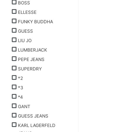
BOSS
ELLESSE
FUNKY BUDDHA
GUESS
LIU JO
LUMBERJACK
PEPE JEANS
SUPERDRY
*2
*3
*4
GANT
GUESS JEANS
KARL LAGERFELD