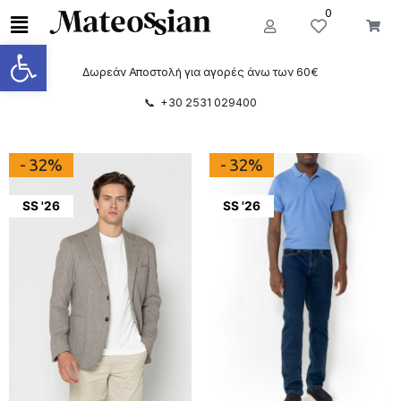
0
Ανοίξτε τη γραμμή εργαλείων
Δωρεάν Αποστολή για αγορές άνω των 60€
📞 +30 2531 029400
- 32%
- 32%
SS '26
SS '26