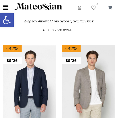
0
Ανοίξτε τη γραμμή εργαλείων
Δωρεάν Αποστολή για αγορές άνω των 60€
📞 +30 2531 029400
- 32%
- 32%
SS '26
SS '26