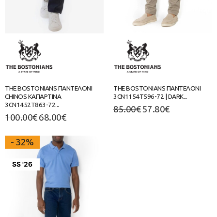
THE BOSTONIANS ΠΑΝΤΕΛΟΝΙ
THE BOSTONIANS ΠΑΝΤΕΛΟΝΙ
CHINOS ΚΑΠΑΡΤΙΝΑ
3CN1154T596-72 | DARK...
3CN1452T863-72...
85.00
€
57.80
€
100.00
€
68.00
€
- 32%
SS '26