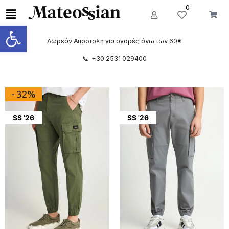
0
Ανοίξτε τη γραμμή εργαλείων
Δωρεάν Αποστολή για αγορές άνω των 60€
📞 +30 2531 029400
- 32%
SS '26
SS '26