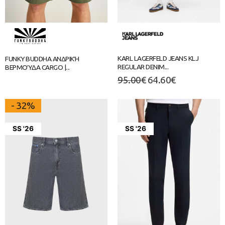
KARL LAGERFELD JEANS KLJ
FUNKY BUDDHA ΑΝΔΡΙΚΉ
REGULAR DENIM...
ΒΕΡΜΟΎΔΑ CARGO |...
95.00
€
64.60
€
- 32%
SS '26
SS '26