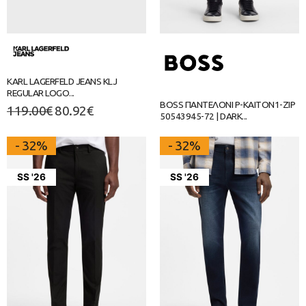
KARL LAGERFELD JEANS KLJ
REGULAR LOGO...
BOSS ΠΑΝΤΕΛΟΝΙ P-KAITON1-ZIP
119.00
€
80.92
€
50543945-72 | DARK...
- 32%
- 32%
SS '26
SS '26