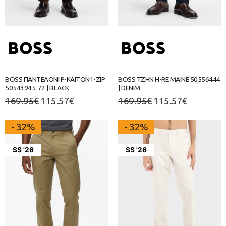
BOSS ΠΑΝΤΕΛΟΝΙ P-KAITON1-ZIP
BOSS ΤΖΗΝ H-RE.MAINE 50556444
50543945-72 | BLACK
| DENIM
169.95
€
115.57
€
169.95
€
115.57
€
- 32%
- 32%
SS '26
SS '26