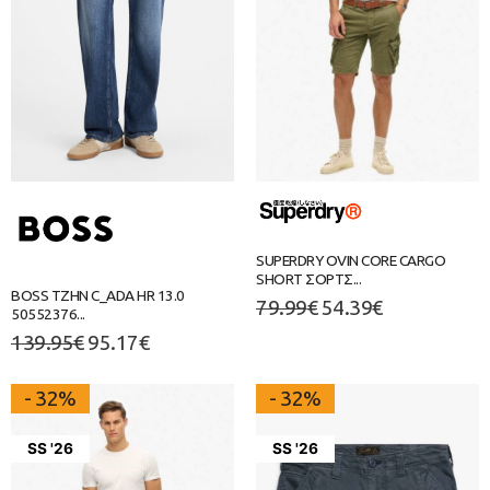
SUPERDRY OVIN CORE CARGO
SHORT ΣΟΡΤΣ...
BOSS ΤΖΗΝ C_ADA HR 13.0
79.99
€
54.39
€
50552376...
139.95
€
95.17
€
- 32%
- 32%
SS '26
SS '26