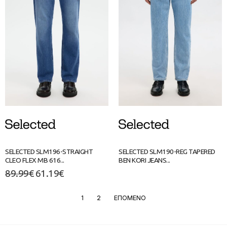
SELECTED SLM196-STRAIGHT
SELECTED SLM190-REG TAPERED
CLEO FLEX MB 616...
BEN KORI JEANS...
89.99
€
61.19
€
1
2
ΕΠΟΜΕΝΟ