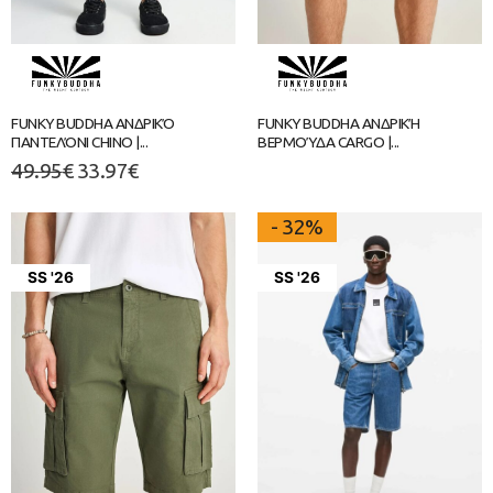
FUNKY BUDDHA ΑΝΔΡΙΚΌ
FUNKY BUDDHA ΑΝΔΡΙΚΉ
ΠΑΝΤΕΛΌΝΙ CHINO |...
ΒΕΡΜΟΎΔΑ CARGO |...
49.95
€
33.97
€
- 32%
SS '26
SS '26