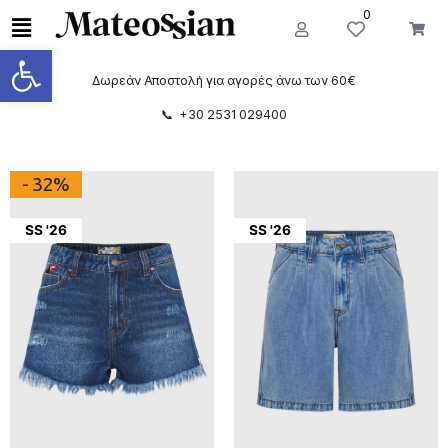
0
Ανοίξτε τη γραμμή εργαλείων
Δωρεάν Αποστολή για αγορές άνω των 60€
📞 +30 2531 029400
- 32%
SS '26
SS '26