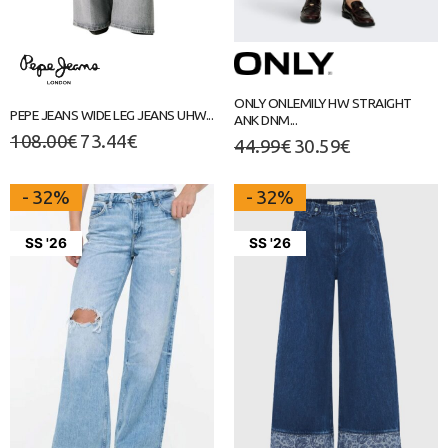
ONLY ONLEMILY HW STRAIGHT
PEPE JEANS WIDE LEG JEANS UHW...
ANK DNM...
108.00
€
73.44
€
44.99
€
30.59
€
- 32%
- 32%
SS '26
SS '26