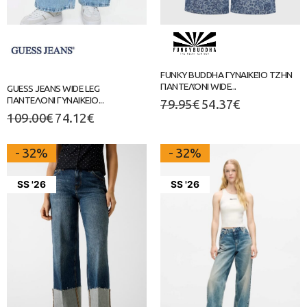
FUNKY BUDDHA ΓΥΝΑΙΚΕΊΟ ΤΖΗΝ
ΠΑΝΤΕΛΌΝΙ WIDE...
GUESS JEANS WIDE LEG
ΠΑΝΤΕΛΟΝΙ ΓΥΝΑΙΚΕΙΟ...
79.95
€
54.37
€
109.00
€
74.12
€
- 32%
- 32%
SS '26
SS '26