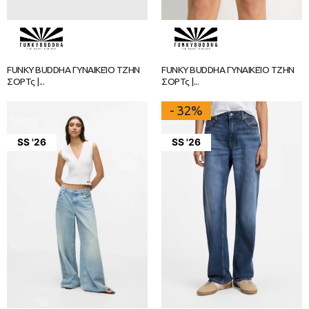
FUNKY BUDDHA ΓΥΝΑΙΚΕΊΟ ΤΖΗΝ
FUNKY BUDDHA ΓΥΝΑΙΚΕΊΟ ΤΖΗΝ
ΣΟΡΤς |...
ΣΟΡΤς |...
- 32%
SS '26
SS '26