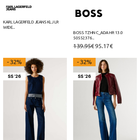
KARL LAGERFELD JEANS KLJ LR
WIDE...
BOSS ΤΖΗΝ C_ADA HR 13.0
50552376...
139.95
€
95.17
€
- 32%
- 32%
SS '26
SS '26