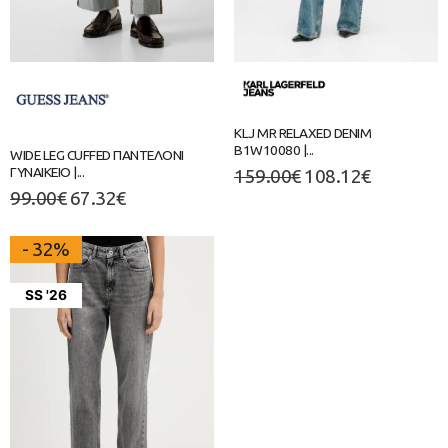
KLJ MR RELAXED DENIM
B1W10080 |...
WIDE LEG CUFFED ΠΑΝΤΕΛΟΝΙ
ΓΥΝΑΙΚΕΙΟ |...
159.00
€
108.12
€
99.00
€
67.32
€
- 32%
SS '26