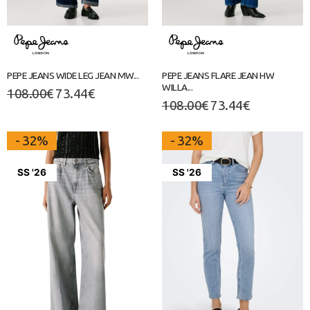
PEPE JEANS WIDE LEG JEAN MW...
PEPE JEANS FLARE JEAN HW
WILLA...
108.00
€
73.44
€
108.00
€
73.44
€
- 32%
- 32%
SS '26
SS '26