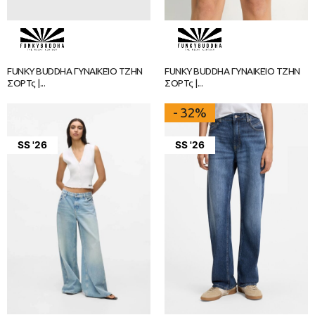
FUNKY BUDDHA ΓΥΝΑΙΚΕΊΟ ΤΖΗΝ
FUNKY BUDDHA ΓΥΝΑΙΚΕΊΟ ΤΖΗΝ
ΣΟΡΤς |...
ΣΟΡΤς |...
- 32%
SS '26
SS '26