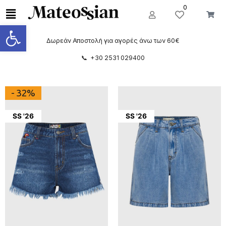
0
Ανοίξτε τη γραμμή εργαλείων
Δωρεάν Αποστολή για αγορές άνω των 60€
📞 +30 2531 029400
- 32%
SS '26
SS '26