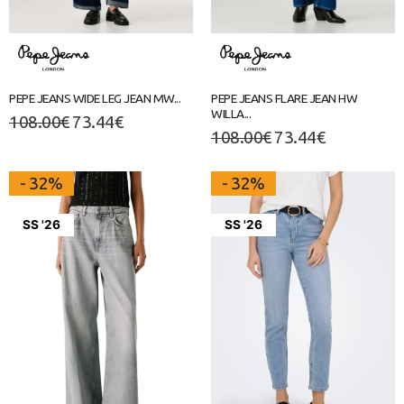
PEPE JEANS WIDE LEG JEAN MW...
PEPE JEANS FLARE JEAN HW
WILLA...
108.00
€
73.44
€
108.00
€
73.44
€
- 32%
- 32%
SS '26
SS '26