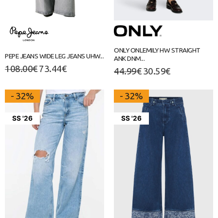
ONLY ONLEMILY HW STRAIGHT
PEPE JEANS WIDE LEG JEANS UHW...
ANK DNM...
108.00
€
73.44
€
44.99
€
30.59
€
- 32%
- 32%
SS '26
SS '26