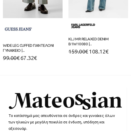
KLJ MR RELAXED DENIM
B1W10080 |...
WIDE LEG CUFFED ΠΑΝΤΕΛΟΝΙ
ΓΥΝΑΙΚΕΙΟ |...
159.00
€
108.12
€
99.00
€
67.32
€
Το κατάστημά μας απευθύνεται σε άνδρες και γυναίκες όλων
των ηλικιών με μεγάλη ποικιλία σε ένδυση, υπόδηση και
αξεσουάρ.