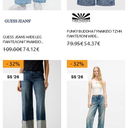
FUNKY BUDDHA ΓΥΝΑΙΚΕΊΟ ΤΖΗΝ
ΠΑΝΤΕΛΌΝΙ WIDE...
GUESS JEANS WIDE LEG
ΠΑΝΤΕΛΟΝΙ ΓΥΝΑΙΚΕΙΟ...
79.95
€
54.37
€
109.00
€
74.12
€
- 32%
- 32%
SS '26
SS '26