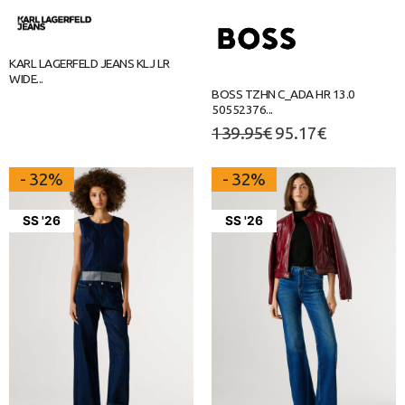
KARL LAGERFELD JEANS KLJ LR
WIDE...
BOSS ΤΖΗΝ C_ADA HR 13.0
50552376...
139.95
€
95.17
€
- 32%
- 32%
SS '26
SS '26