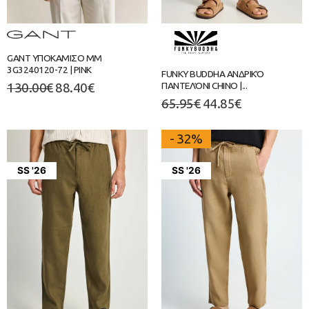
GANT ΥΠΟΚΑΜΙΣΟ ΜΜ
3G3240120-72 | PINK
FUNKY BUDDHA ΑΝΔΡΙΚΌ
ΠΑΝΤΕΛΌΝΙ CHINO |...
130.00
€
88.40
€
65.95
€
44.85
€
- 32%
SS '26
SS '26