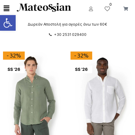
0
Ανοίξτε τη γραμμή εργαλείων
Δωρεάν Αποστολή για αγορές άνω των 60€
📞 +30 2531 029400
- 32%
- 32%
SS '26
SS '26